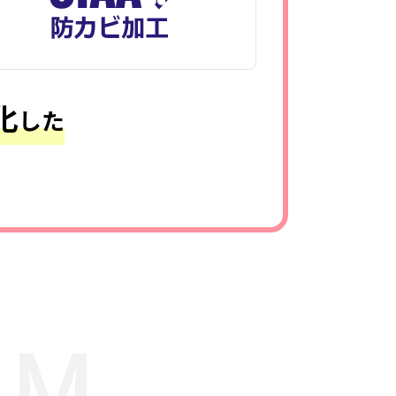
化
した
AM