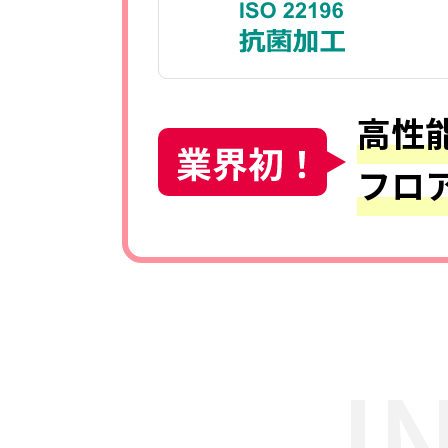
高性
フロ
I