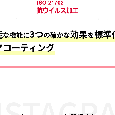
能
3つ
効果
標準
な機能に
の確かな
を
アコーティング
NSTAGR