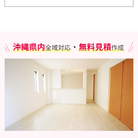
取り扱う個人情報の漏洩、滅失またはき損の防止その他の
個人情報の安全管理のために必要かつ適切な措置を講じま
す。
3．個人情報の第三者提供について
当個人情報保護法等の法令に定めのある場合を除き、個人
情報をあらかじめご本人の同意を得ることなく、第三者に
提供いたしません。
4．個人情報の開示・訂正等について
ご本人から自己の個人情報についての開示の請求がある場
合、速やかに開示をいたします。
その際、ご本人であることが確認できない場合に
は、開示に応じません。
個人情報の内容に誤りがあり、ご本人から訂正・
追加・削除の請求がある場合、調査の上、速やか