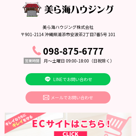
にこれらの請求に対応いたします。その際、ご本人
であることが確認できない場合には、これらの請
求に応じません。
個人情報の取り扱いにつきまして、上記の請求・
お問い合わせ等ございましたら、運営までご連絡
くださいますようお願いいたします。
美ら海ハウジング株式会社
〒901-2114 沖縄県浦添市安波茶2丁目7番5号 101
5．組織・体制
098-875-6777
「個人情報取り扱い担当者」を個人情報管理責任者とし、
月〜土曜日 09:00-18:00
（日祝除く）
営業時間
個人情報の適正な管理及び継続的な改善を実施いたしま
す。
LINEでお問い合わせ
6．本方針の変更
メールでお問い合わせ
本方針の内容は変更されることがあります。
変更後の本方針については、美ら海ハウジング株
式会社が別途定める場合を除いて、当サイトに掲
載した時から効力を生じるものとします。