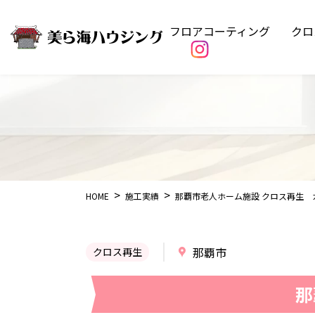
フロアコーティング
クロ
HOME
施工実績
那覇市老人ホーム施設 クロス再生 
那覇市
クロス再生
那