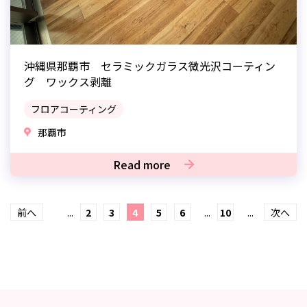
沖縄県那覇市 セラミックガラス微光沢コーティン
グ ワックス剥離
フロアコーティング
那覇市
Read more
前へ
...
2
3
4
5
6
...
10
...
次へ